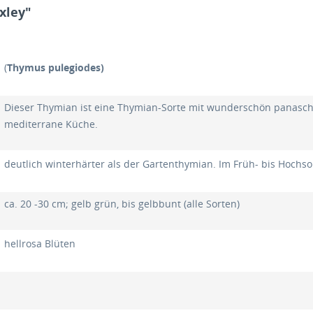
xley"
(
Thymus
pulegiodes
)
Dieser Thymian i
st eine Thymian-Sorte mit wunderschön panaschi
mediterrane Küche.
deutlich winterhärter als der Gartenthymian. Im Früh- bis Hochs
ca. 20 -30 cm; gelb grün, bis gelbbunt (alle Sorten)
hellrosa Blüten